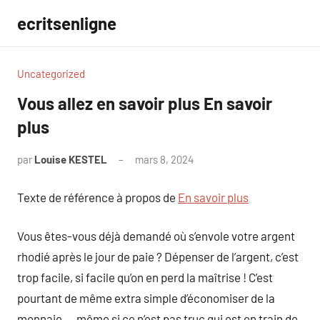
Aller
ecritsenligne
au
contenu
Uncategorized
Vous allez en savoir plus En savoir
plus
par
Louise KESTEL
mars 8, 2024
Aucun
commentaire
Texte de référence à propos de
En savoir plus
Vous êtes-vous déjà demandé où s’envole votre argent
rhodié après le jour de paie ? Dépenser de l’argent, c’est
trop facile, si facile qu’on en perd la maîtrise ! C’est
pourtant de même extra simple d’économiser de la
monnaie … même si ce n’est pas truc qui est en train de