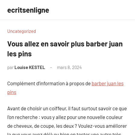
Aller
ecritsenligne
au
contenu
Uncategorized
Vous allez en savoir plus barber juan
les pins
par
Louise KESTEL
mars 8, 2024
Aucun
commentaire
Complément d’information à propos de
barber juan les
pins
Avant de choisir un coiffeur, il faut surtout savoir ce que
l’on recherche : vous y allez pour une nouvelle couleur
de cheveux, de coupe, les deux ? Voulez-vous améliorer
la que vous avez déjà ou bien en tester une autre très