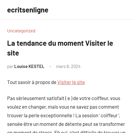
Aller
ecritsenligne
au
contenu
Uncategorized
La tendance du moment Visiter le
site
par
Louise KESTEL
mars 8, 2024
Aucun
commentaire
Tout savoir à propos de
Visiter le site
Pas sérieusement satisfait ( e ) de votre coiffeur, vous
voulez en changer, mais vous ne savez pas comment
trouver la perle exceptionnelle ! La session ‘ coiffeur ‘,
sensée être un moment de détente peut se transformer
en moment de stress. Eh oui, c’est difficile de trouver un