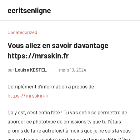
Aller
ecritsenligne
au
contenu
Uncategorized
Vous allez en savoir davantage
https://mrsskin.fr
par
Louise KESTEL
mars 19, 2024
Aucun
commentaire
Complément d’information à propos de
https://mrsskin.fr
Ça y est, c’est enfin l’été ! Tu vas enfin se permettre de
aborder ce phototype de émissions tv que tu t’étais
promis de faire autrefois ( à moins que je ne sois la vous
vous retrouvez seule à me lancer ce type de défis ? ) En