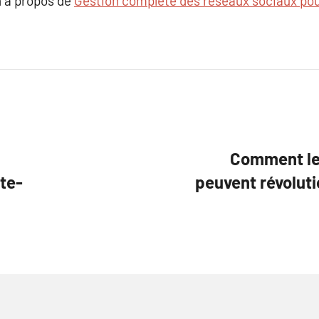
 à propos de
Gestion complète des réseaux sociaux pou
Comment les
te-
peuvent révoluti