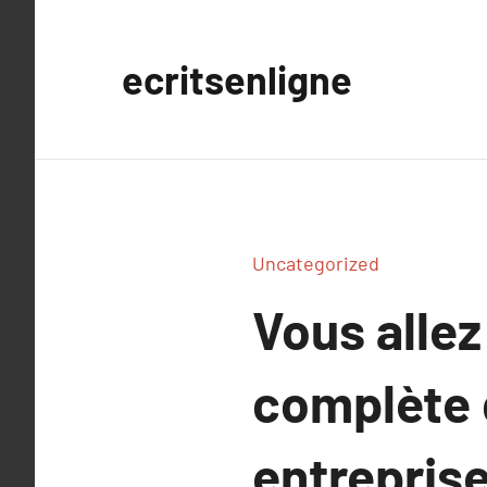
Aller
au
ecritsenligne
contenu
Uncategorized
Vous allez
complète 
entreprise