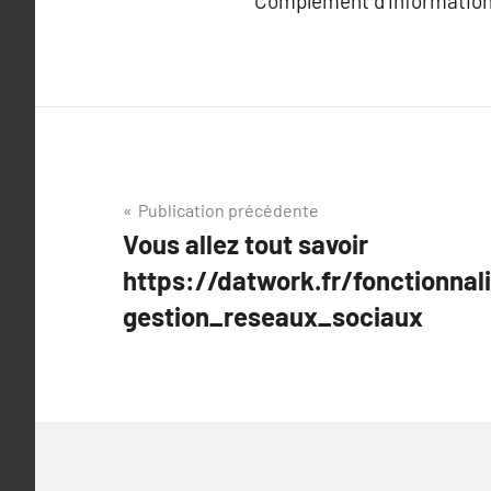
Complément d’information
Navigation
Publication précédente
Vous allez tout savoir
de
https://datwork.fr/fonctionnali
l’article
gestion_reseaux_sociaux