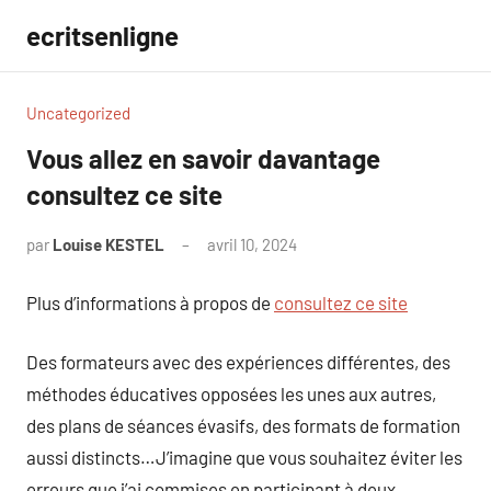
Aller
ecritsenligne
au
contenu
Uncategorized
Vous allez en savoir davantage
consultez ce site
par
Louise KESTEL
avril 10, 2024
Aucun
commentaire
Plus d’informations à propos de
consultez ce site
Des formateurs avec des expériences différentes, des
méthodes éducatives opposées les unes aux autres,
des plans de séances évasifs, des formats de formation
aussi distincts…J’imagine que vous souhaitez éviter les
erreurs que j’ai commises en participant à deux