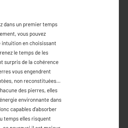
vez dans un premier temps
rement, vous pouvez
 intuition en choisissant
Prenez le temps de les
nt surpris de la cohérence
pierres vous engendrent
eintées, non reconstituées…
 chacune des pierres, elles
’énergie environnante dans
t donc capables d’absorber
du temps elles risquent
s, ce pourquoi il est majeur