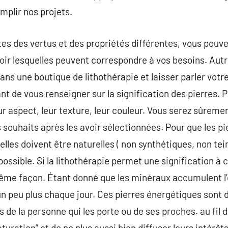
mplir nos projets.
tes des vertus et des propriétés différentes, vous pou
ir lesquelles peuvent correspondre à vos besoins. Aut
ns une boutique de lithothérapie et laisser parler votre
ant de vous renseigner sur la signification des pierres. 
ur aspect, leur texture, leur couleur. Vous serez sûreme
os souhaits après les avoir sélectionnées. Pour que les 
elles doivent être naturelles ( non synthétiques, non t
é possible. Si la lithothérapie permet une signification à
 même façon. Étant donné que les minéraux accumulent l
as un peu plus chaque jour. Ces pierres énergétiques son
 de la personne qui les porte ou de ses proches. au fil 
turation” et de ne plus aussi bien diffuser leurs intérêt