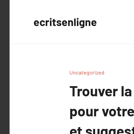
Aller
au
ecritsenligne
contenu
Uncategorized
Trouver la
pour votre
et sugges