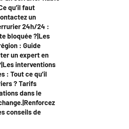
e qu’il faut
contactez un
rrurier 24h/24 :
te bloquée ?|Les
région : Guide
ter un expert en
?|Les interventions
s : Tout ce qu’il
iers ? Tarifs
ations dans le
 change.|Renforcez
es conseils de