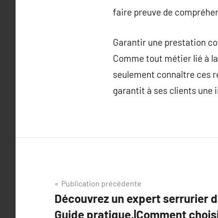
faire preuve de compréhens
Garantir une prestation c
Comme tout métier lié à la 
seulement connaître ces ré
garantit à ses clients une 
Navigation
Publication précédente
Découvrez un expert serrurier d
de
Guide pratique.|Comment choisir