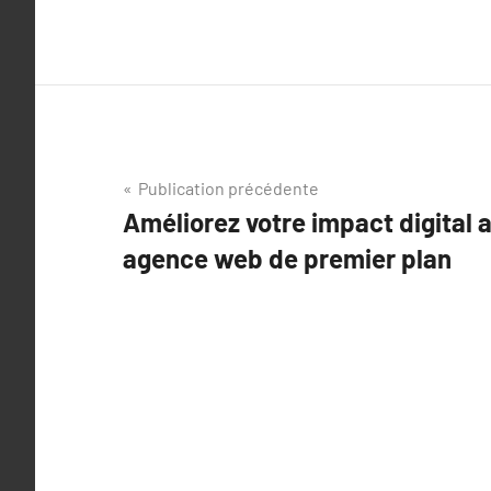
Navigation
Publication précédente
Améliorez votre impact digital a
de
agence web de premier plan
l’article