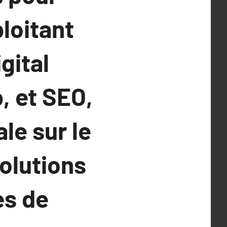
ploitant
gital
, et SEO,
le sur le
olutions
es de