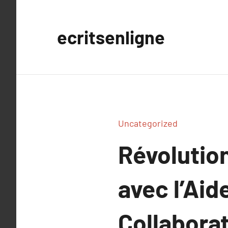
Aller
au
ecritsenligne
contenu
Uncategorized
Révolutio
avec l’Ai
Collabora