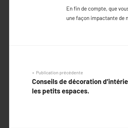
En fin de compte, que vous 
une façon impactante de m
Navigation
Publication précédente
Conseils de décoration d’intéri
de
les petits espaces.
l’article