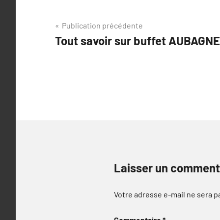
Navigation
Publication précédente
Tout savoir sur buffet AUBAGNE
de
l’article
Laisser un comment
Votre adresse e-mail ne sera p
Commentaire
*