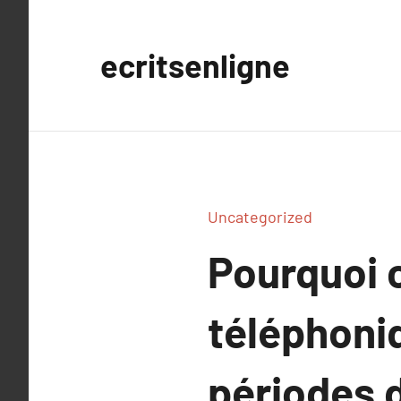
Aller
au
ecritsenligne
contenu
Uncategorized
Pourquoi c
téléphoni
périodes 