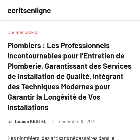
Aller
ecritsenligne
au
contenu
Uncategorized
Plombiers : Les Professionnels
Incontournables pour l’Entretien de
Plomberie, Garantissant des Services
de Installation de Qualité, Intégrant
des Techniques Modernes pour
Garantir la Longévité de Vos
Installations
par
Louise KESTEL
décembre 10, 2024
Aucun
commentaire
Les plombiers, des artisans nécessaires dans le