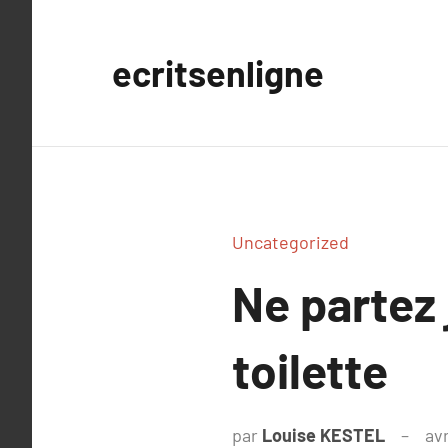
Aller
au
ecritsenligne
contenu
Uncategorized
Ne partez 
toilette
par
Louise KESTEL
avr