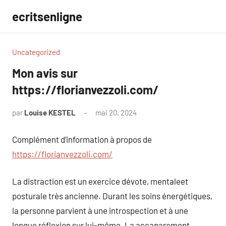
Aller
ecritsenligne
au
contenu
Uncategorized
Mon avis sur
https://florianvezzoli.com/
par
Louise KESTEL
mai 20, 2024
Aucun
commentaire
Complément d’information à propos de
https://florianvezzoli.com/
La distraction est un exercice dévote, mentaleet
posturale très ancienne. Durant les soins énergétiques,
la personne parvient à une introspection et à une
longue réflexion sur lui-même. La accaparement