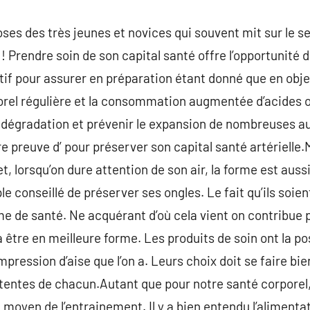
choses des très jeunes et novices qui souvent mit sur le se
t ! Prendre soin de son capital santé offre l’opportunit
ctif pour assurer en préparation étant donné que en obje
orel régulière et la consommation augmentée d’acides 
a dégradation et prévenir le expansion de nombreuses a
ire preuve d’ pour préserver son capital santé artérielle
t, lorsqu’on dure attention de son air, la forme est aussi
mple conseillé de préserver ses ongles. Le fait qu’ils soie
ème de santé. Ne acquérant d’où cela vient on contribue
 être en meilleure forme. Les produits de soin ont la po
mpression d’aise que l’on a. Leurs choix doit se faire bien
ttentes de chacun.Autant que pour notre santé corporel
u moyen de l’entrainement. Il y a bien entendu l’aliment