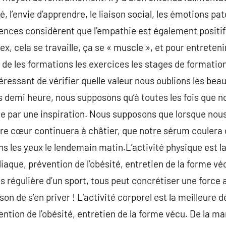
, l’envie d’apprendre, le liaison social, les émotions pa
ences considèrent que l’empathie est également positif 
ex, cela se travaille, ça se « muscle », et pour entreten
 de les formations les exercices les stages de formation
téressant de vérifier quelle valeur nous oublions les be
es demi heure, nous supposons qu’à toutes les fois que n
e par une inspiration. Nous supposons que lorsque nous
 notre cœur continuera à châtier, que notre sérum couler
ns les yeux le lendemain matin.L’activité physique est l
diaque, prévention de l’obésité, entretien de la forme v
es régulière d’un sport, tous peut concrétiser une force
on de s’en priver ! L’activité corporel est la meilleure 
ntion de l’obésité, entretien de la forme vécu. De la ma