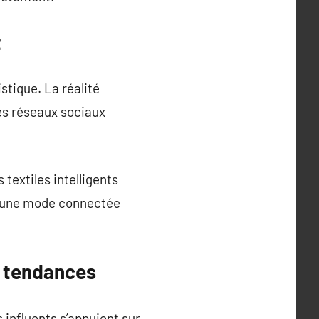
t
stique. La réalité
s réseaux sociaux
 textiles intelligents
ers une mode connectée
s tendances
influents s’appuient sur