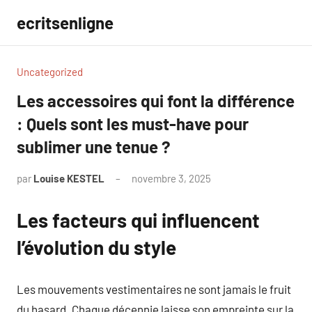
Aller
ecritsenligne
au
contenu
Uncategorized
Les accessoires qui font la différence
: Quels sont les must-have pour
sublimer une tenue ?
par
Louise KESTEL
novembre 3, 2025
Aucun
commentaire
Les facteurs qui influencent
l’évolution du style
Les mouvements vestimentaires ne sont jamais le fruit
du hasard. Chaque décennie laisse son empreinte sur la