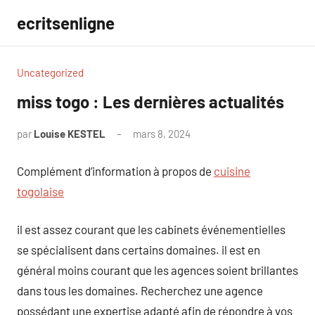
Aller
ecritsenligne
au
contenu
Uncategorized
miss togo : Les dernières actualités
par
Louise KESTEL
mars 8, 2024
Aucun
commentaire
Complément d’information à propos de
cuisine
togolaise
il est assez courant que les cabinets événementielles
se spécialisent dans certains domaines. il est en
général moins courant que les agences soient brillantes
dans tous les domaines. Recherchez une agence
possédant une expertise adapté afin de répondre à vos