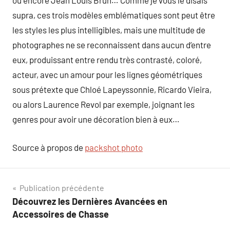
ou encore Jean Louis Brun… Comme je vous le disais
supra, ces trois modèles emblématiques sont peut être
les styles les plus intelligibles, mais une multitude de
photographes ne se reconnaissent dans aucun d’entre
eux, produissant entre rendu très contrasté, coloré,
acteur, avec un amour pour les lignes géométriques
sous prétexte que Chloé Lapeyssonnie, Ricardo Vieira,
ou alors Laurence Revol par exemple, joignant les
genres pour avoir une décoration bien à eux…
Source à propos de
packshot photo
Navigation
Publication précédente
Découvrez les Dernières Avancées en
de
Accessoires de Chasse