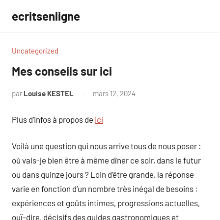
Aller
ecritsenligne
au
contenu
Uncategorized
Mes conseils sur ici
par
Louise KESTEL
mars 12, 2024
Aucun
commentaire
Plus d’infos à propos de
ici
Voilà une question qui nous arrive tous de nous poser :
où vais-je bien être à même dîner ce soir, dans le futur
ou dans quinze jours ? Loin d’être grande, la réponse
varie en fonction d’un nombre très inégal de besoins :
expériences et goûts intimes, progressions actuelles,
ouï-dire, décisifs des guides gastronomiques et