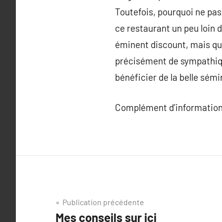
Toutefois, pourquoi ne pas 
ce restaurant un peu loin 
éminent discount, mais qui
précisément de sympathique
bénéficier de la belle sém
Complément d’information
Navigation
Publication précédente
Mes conseils sur ici