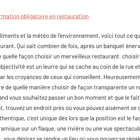
commentaire
rmation obligatoire en restauration
aliments et la météo de l’environnement, voici tout ce q
aurant. Qui sait combien de fois, après un banquet éner
quelle façon choisir un merveilleux restaurant. choisir 
bjectivité est un leurre qui se cache au coin de la rue e
ar les croyances de ceux qui conseillent. Heureusement, 
 de quelle manière choisir de façon transparente un re
quand vous souhaitez passer un bon moment et que le fai
 trouvez un endroit près où vous pouvez aisément se dé
thentique, c’est unique dès lors que la position est le fa
amique sur un flaque, une rivière ou une vue spectacula
s, vous désirez se rendre un lieu où vous pouvez se régale