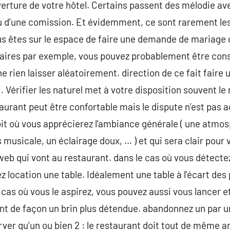
uverture de votre hôtel. Certains passent des mélodie av
nu d’une comission. Et évidemment, ce sont rarement le
s êtes sur le espace de faire une demande de mariage o
faires par exemple, vous pouvez probablement être con
ne rien laisser aléatoirement. direction de ce fait faire
 j. Vérifier les naturel met à votre disposition souvent l
taurant peut être confortable mais le dispute n’est pas 
it où vous apprécierez l’ambiance générale ( une atmos
 musicale, un éclairage doux, … ) et qui sera clair pour
web qui vont au restaurant. dans le cas où vous détectez 
z location une table. Idéalement une table à l’écart des 
 cas où vous le aspirez, vous pouvez aussi vous lancer e
nt de façon un brin plus détendue. abandonnez un par u
ver qu’un ou bien 2 : le restaurant doit tout de même a