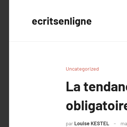
Aller
au
ecritsenligne
contenu
Uncategorized
La tendan
obligatoir
par
Louise KESTEL
ma