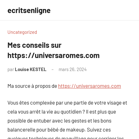
Aller
ecritsenligne
au
contenu
Uncategorized
Mes conseils sur
https://universaromes.com
par
Louise KESTEL
mars 26, 2024
Aucun
commentaire
Ma source à propos de
https://universaromes.com
Vous êtes complexée par une partie de votre visage et
cela vous arrêt la vie au quotidien ? Il est plus que
possible de entuber avec les gestes et les bons
balancerelle pour bébé de makeup. Suivez ces
quelques techniques de maquillage pour corriger les