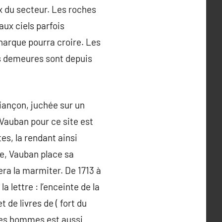
x du secteur. Les roches
aux ciels parfois
narque pourra croire. Les
rs demeures sont depuis
riançon, juchée sur un
 Vauban pour ce site est
es, la rendant ainsi
le, Vauban place sa
era la marmiter. De 1713 à
a lettre : l’enceinte de la
 de livres de ( fort du
 des hommes est aussi