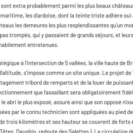
 sont extra probablement parmi les plus beaux château
aritime, les d’ardoise, dont la teinte triste adhère oui 
âteaux les demeures les plus resplendissantes qu’un mo
t pas trompés, qui y passaient de grands séjours, et leu
 habilement entretenues.
égique à l’intersection de 5 vallées, la ville haute de B
 d’altitude, s’impose comme un site unique. Le projet de
 étagement tribord de remparts et de la louer de puissant
nctionnement que l’assaillant sera obligatoirement fidè
le abri le plus exposé, assuré ainsi que son opposé n’os
ssées par le connu technicien sont appliquées au pied de l
de trois kilomètres et ses hauteur se couvrent de forts et
s-Têtes, Dauphin, redoute des Salettes ). La circulation