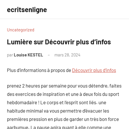
Aller
ecritsenligne
au
contenu
Uncategorized
Lumière sur Découvrir plus d’infos
par
Louise KESTEL
mars 28, 2024
Aucun
commentaire
Plus d’informations à propos de
Découvrir plus d’infos
prenez 2 heures par semaine pour vous détendre, faites
des exercices de inspiration et une à deux fois du sport
hebdomadaire ! Le corps et l’esprit sont liés. une
habitude minimal va vous permettre d’évacuer les
premières pression en plus de garder un très bon force
aarbumue. La pause agira quant à elle comme une