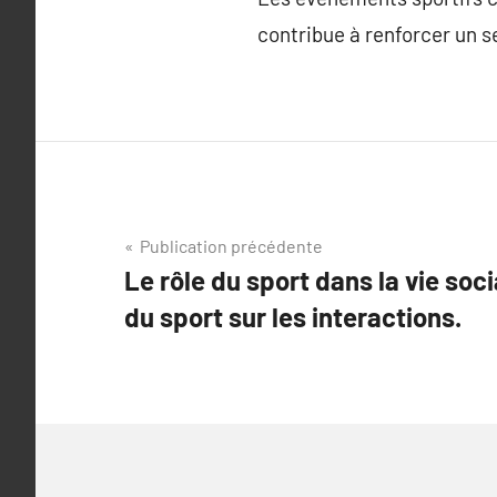
contribue à renforcer un s
Navigation
Publication précédente
Le rôle du sport dans la vie soci
de
du sport sur les interactions.
l’article