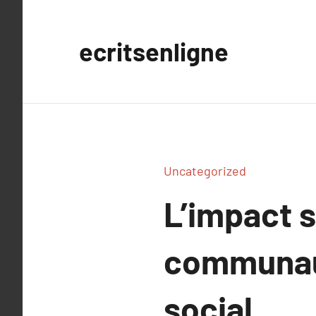
Aller
au
ecritsenligne
contenu
Uncategorized
L’impact s
communaut
social.