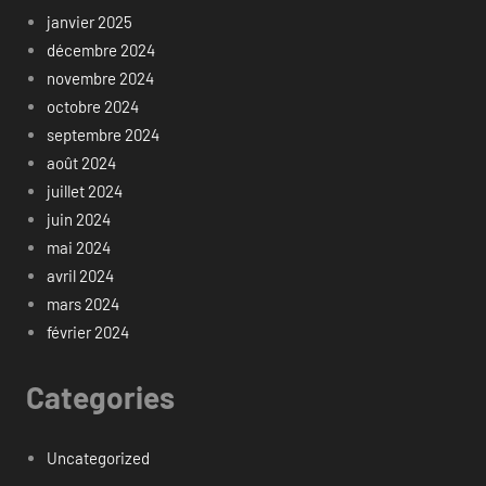
janvier 2025
décembre 2024
novembre 2024
octobre 2024
septembre 2024
août 2024
juillet 2024
juin 2024
mai 2024
avril 2024
mars 2024
février 2024
Categories
Uncategorized