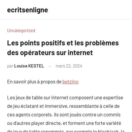
Aller
ecritsenligne
au
contenu
Uncategorized
Les points positifs et les problèmes
des opérateurs sur internet
par
Louise KESTEL
mars 22, 2024
Aucun
commentaire
En savoir plus à propos de
betzino
Les jeux de table sur internet composent une expertise
de jeu éclatant et immersive, ressemblante à celle de
ces agents corporels. Ils sont joués contre un commis
ou d’autres player directe, et forment une forte variété
de jeux de table renommés, par exemple le blackjack, la