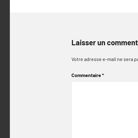
Laisser un comment
Votre adresse e-mail ne sera p
Commentaire
*