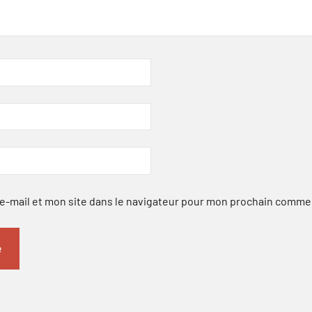
-mail et mon site dans le navigateur pour mon prochain comme