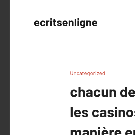
Aller
au
ecritsenligne
contenu
Uncategorized
chacun de
les casino
manière e