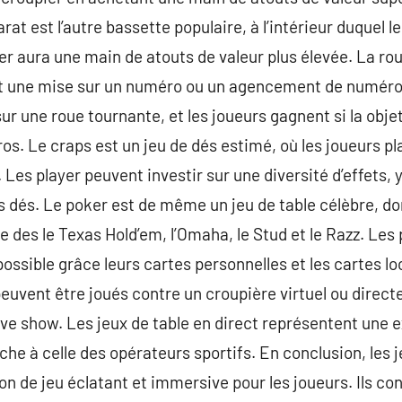
at est l’autre bassette populaire, à l’intérieur duquel l
er aura une main de atouts de valeur plus élevée. La rou
nt une mise sur un numéro ou un agencement de numéros
 sur une roue tournante, et les joueurs gagnent si la obje
. Le craps est un jeu de dés estimé, où les joueurs pl
. Les player peuvent investir sur une diversité d’effets, 
s dés. Le poker est de même un jeu de table célèbre, d
 des le Texas Hold’em, l’Omaha, le Stud et le Razz. Les 
ossible grâce leurs cartes personnelles et les cartes loc
peuvent être joués contre un croupière virtuel ou direct
ive show. Les jeux de table en direct représentent une e
he à celle des opérateurs sportifs. En conclusion, les j
on de jeu éclatant et immersive pour les joueurs. Ils co