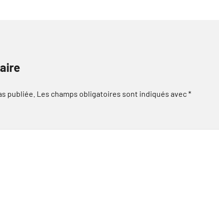
aire
as publiée.
Les champs obligatoires sont indiqués avec
*