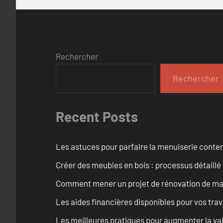
Rechercher
Rechercher
Recent Posts
Les astuces pour parfaire la menuiserie cont
Créer des meubles en bois : processus détaillé
Comment mener un projet de rénovation de maiso
Les aides financières disponibles pour vos tra
Les meilleures pratiques pour augmenter la val