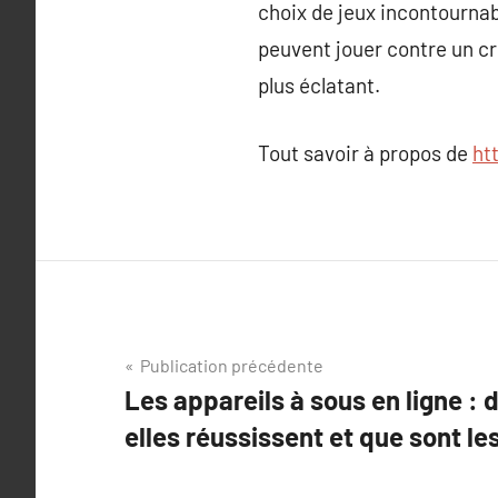
choix de jeux incontournabl
peuvent jouer contre un cr
plus éclatant.
Tout savoir à propos de
ht
Navigation
Publication précédente
Les appareils à sous en ligne : 
de
elles réussissent et que sont le
l’article