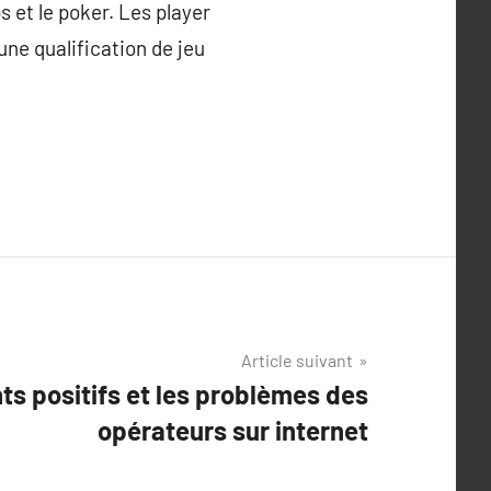
s et le poker. Les player
ne qualification de jeu
Article suivant
ts positifs et les problèmes des
opérateurs sur internet