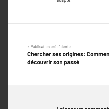
Navigation
Publication précédente
Chercher ses origines: Comment
de
découvrir son passé
l’article
Laisser un comment