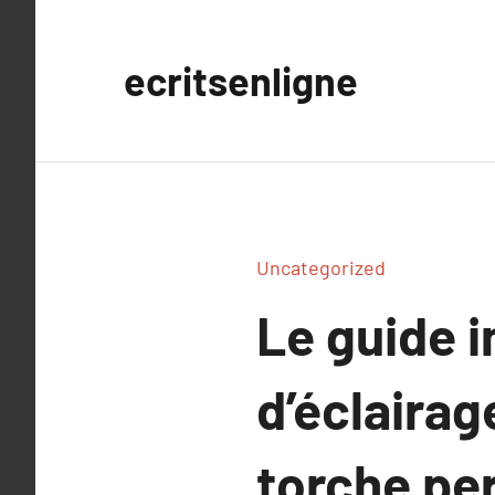
Aller
au
ecritsenligne
contenu
Uncategorized
Le guide 
d’éclairag
torche pe