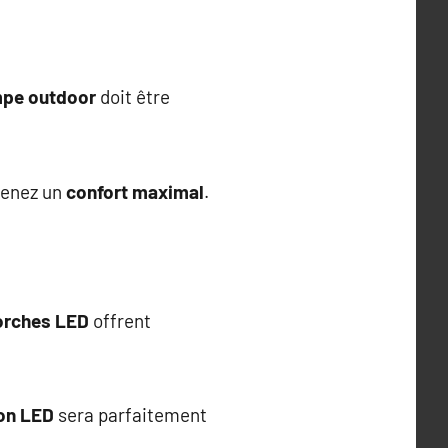
mpe outdoor
doit être
btenez un
confort maximal
.
orches LED
offrent
ion LED
sera parfaitement