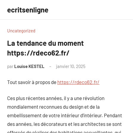
Aller
ecritsenligne
au
contenu
Uncategorized
La tendance du moment
https://rdeco62.fr/
par
Louise KESTEL
janvier 10, 2025
Aucun
commentaire
Tout savoir à propos de
https://rdeco62.fr/
Ces plus récentes années, il y a une révolution
mondialement reconnues du design et de la
embellissement de votre intérieur d’intérieur. Pendant
des années, les décorateurs et les architectes se sont
efforcés de réaliser des habitations accueillantes, qui