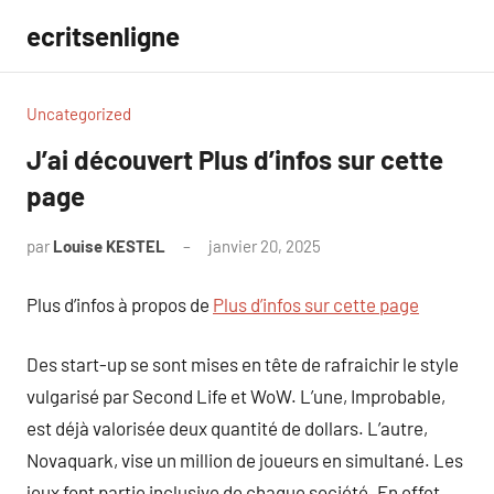
Aller
ecritsenligne
au
contenu
Uncategorized
J’ai découvert Plus d’infos sur cette
page
par
Louise KESTEL
janvier 20, 2025
Aucun
commentaire
Plus d’infos à propos de
Plus d’infos sur cette page
Des start-up se sont mises en tête de rafraichir le style
vulgarisé par Second Life et WoW. L’une, Improbable,
est déjà valorisée deux quantité de dollars. L’autre,
Novaquark, vise un million de joueurs en simultané. Les
jeux font partie inclusive de chaque société. En effet,