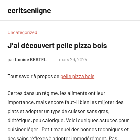
Aller
ecritsenligne
au
contenu
Uncategorized
J’ai découvert pelle pizza bois
par
Louise KESTEL
mars 29, 2024
Aucun
commentaire
Tout savoir à propos de
pelle pizza bois
Certes dans un régime, les aliments ont leur
importance, mais encore faut-il bien les mijoter des
plats et adopter un type de cuisson sans gras,
diététique, peu calorique. Voici quelques astuces pour
cuisiner léger ! Petit manuel des bonnes techniques et
des sains réflexes à adopter immodérément. Pas