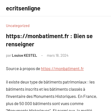
Aller
ecritsenligne
au
contenu
Uncategorized
https://monbatiment.fr : Bien se
renseigner
par
Louise KESTEL
mars 18, 2024
Aucun
commentaire
Source à propos de
https://monbatiment.fr
il existe deux type de bâtiments patrimoniaux : les
bâtiments inscrits et les bâtiments classés à
l’Inventaire des Monuments Historiques. En France,
plus de 50 000 bâtiments sont vues comme
“Monuments Historiques”. Et parmi eux, la moitié