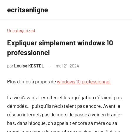
Aller
ecritsenligne
au
contenu
Uncategorized
Expliquer simplement windows 10
professionnel
par
Louise KESTEL
mai 21, 2024
Aucun
commentaire
Plus d’infos à propos de
windows 10 professionnel
La vie d’avant. Les sites et les agrégation n’étaient pas
démodés… puisqu’ils n’existaient pas encore. Avant le
réseau internet, pas de mots de passe à voir en branle-
bas. dans l’époque, on appelait encore sa mère ou sa
grand-mère pour des secrets de cuisine, on se fiait au