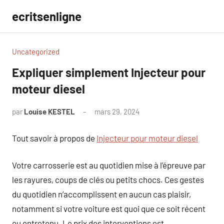
Aller
ecritsenligne
au
contenu
Uncategorized
Expliquer simplement Injecteur pour
moteur diesel
par
Louise KESTEL
mars 29, 2024
Aucun
commentaire
Tout savoir à propos de
Injecteur pour moteur diesel
Votre carrosserie est au quotidien mise à l’épreuve par
les rayures, coups de clés ou petits chocs. Ces gestes
du quotidien n’accomplissent en aucun cas plaisir,
notamment si votre voiture est quoi que ce soit récent
ou entretenu. Le prix des interventions est