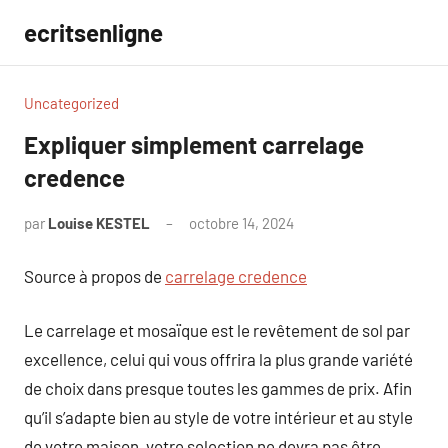
Aller
ecritsenligne
au
contenu
Uncategorized
Expliquer simplement carrelage
credence
par
Louise KESTEL
octobre 14, 2024
Aucun
commentaire
Source à propos de
carrelage credence
Le carrelage et mosaïque est le revêtement de sol par
excellence, celui qui vous offrira la plus grande variété
de choix dans presque toutes les gammes de prix. Afin
qu’il s’adapte bien au style de votre intérieur et au style
de votre maison, votre selection ne devra pas être