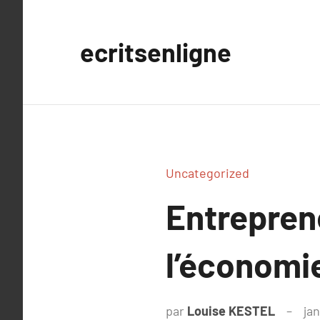
Aller
au
ecritsenligne
contenu
Uncategorized
Entreprene
l’économi
par
Louise KESTEL
jan