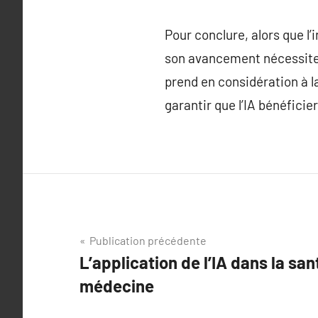
Pour conclure, alors que l’
son avancement nécessite
prend en considération à l
garantir que l’IA bénéfici
Navigation
Publication précédente
L’application de l’IA dans la san
de
médecine
l’article