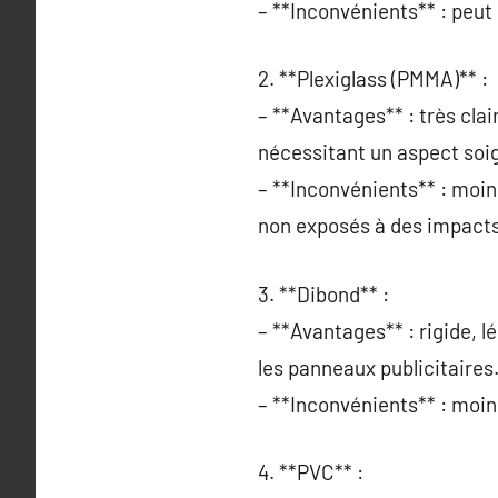
– **Inconvénients** : peut 
2. **Plexiglass (PMMA)** :
– **Avantages** : très clair
nécessitant un aspect soi
– **Inconvénients** : moin
non exposés à des impacts
3. **Dibond** :
– **Avantages** : rigide, lé
les panneaux publicitaires
– **Inconvénients** : moins
4. **PVC** :