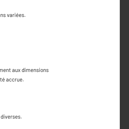
ons variées.
ément aux dimensions
ité accrue.
 diverses.