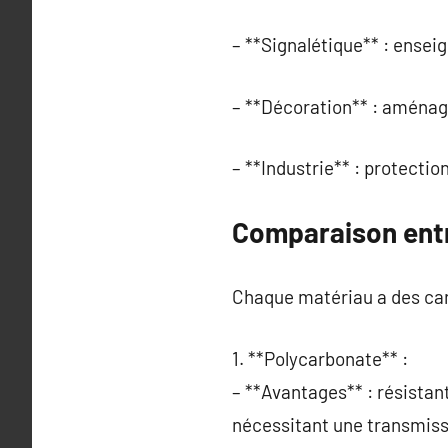
– **Signalétique** : enseig
– **Décoration** : aménage
– **Industrie** : protectio
Comparaison entr
Chaque matériau a des cara
1. **Polycarbonate** :
– **Avantages** : résistant
nécessitant une transmiss