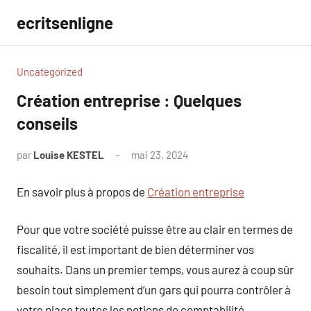
Aller
ecritsenligne
au
contenu
Uncategorized
Création entreprise : Quelques
conseils
par
Louise KESTEL
mai 23, 2024
Aucun
commentaire
En savoir plus à propos de
Création entreprise
Pour que votre société puisse être au clair en termes de
fiscalité, il est important de bien déterminer vos
souhaits. Dans un premier temps, vous aurez à coup sûr
besoin tout simplement d’un gars qui pourra contrôler à
votre place toutes les notions de comptabilité