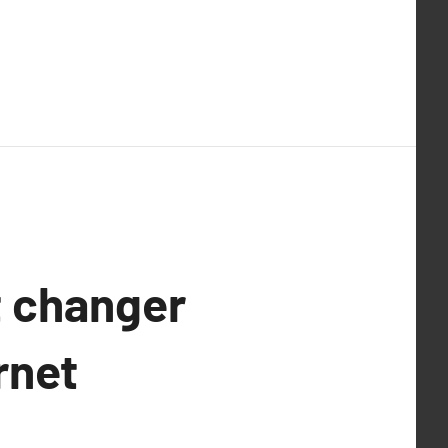
 changer
rnet