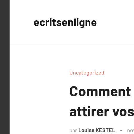
Aller
au
ecritsenligne
contenu
Uncategorized
Comment o
attirer vos
par
Louise KESTEL
no