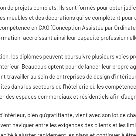
tion de projets complets. Ils sont formés pour opter jud
des meubles et des décorations qui se complètent pour
 compétence en CAO (Conception Assistée par Ordinate
ormation, accroissant ainsi leur capacité professionnell
ion, les diplômés peuvent poursuivre plusieurs voies pr
ntérieur. Beaucoup optent pour de lancer leur propre ag
nt travailler au sein de entreprises de design d’intérieu
tés dans les secteurs de l’hôtellerie où les compétenc
rer des espaces commerciaux et résidentiels afin d’augm
’intérieur, bien qu’gratifiante, vient avec son lot de ch
ent naviguer entre les exigences des clients et les limi
acité à ajuster rapidement les plans et continuer à être