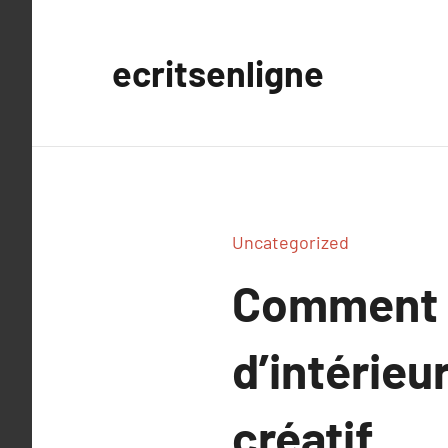
Aller
au
ecritsenligne
contenu
Uncategorized
Comment l
d’intérieu
créatif.