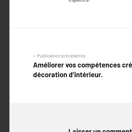
Navigation
Publication précédente
Améliorer vos compétences créa
de
décoration d’intérieur.
l’article
Laisser un comment