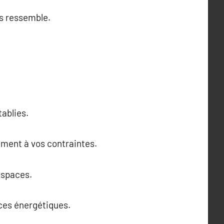
us ressemble.
tablies.
ément à vos contraintes.
espaces.
nces énergétiques.