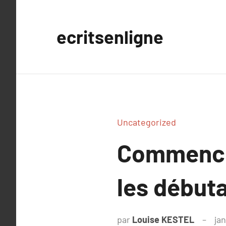
Aller
au
ecritsenligne
contenu
Uncategorized
Commencer
les début
par
Louise KESTEL
ja