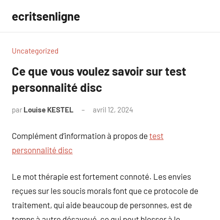
Aller
ecritsenligne
au
contenu
Uncategorized
Ce que vous voulez savoir sur test
personnalité disc
par
Louise KESTEL
avril 12, 2024
Aucun
commentaire
Complément d’information à propos de
test
personnalité disc
Le mot thérapie est fortement connoté. Les envies
reçues sur les soucis morals font que ce protocole de
traitement, qui aide beaucoup de personnes, est de
temps à autre désavoué, ce qui peut blesser à le