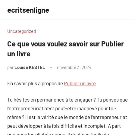
Aller
ecritsenligne
au
contenu
Uncategorized
Ce que vous voulez savoir sur Publier
un livre
par
Louise KESTEL
novembre 3, 2024
Aucun
commentaire
En savoir plus à propos de
Publier un livre
Tu hésites en permanence à te engager ? Tu penses que
l’entrepreneuriat n’est peut-être inachevé pour toi-
même ? Il est la vérité que le monde de l’entrepreneuriat
peut développer à la fois difficile et incomplet. A part
quelques les clichés connu, il n’est pas facile de