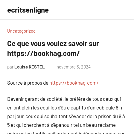
Aller
ecritsenligne
au
contenu
Uncategorized
Ce que vous voulez savoir sur
https://bookhag.com/
par
Louise KESTEL
novembre 3, 2024
Aucun
commentaire
Source à propos de
https://bookhag.com/
Devenir gérant de société, le préfére de tous ceux qui
en ont plein les couilles d’être captifs d’un cubicule 8 h
par jour, ceux qui souhaitent s’évader de la prison du 9 à
5 et qui cherchent à s’épanouir tel un beau réclame
poire qui se faufile gaillardement indépendamment son