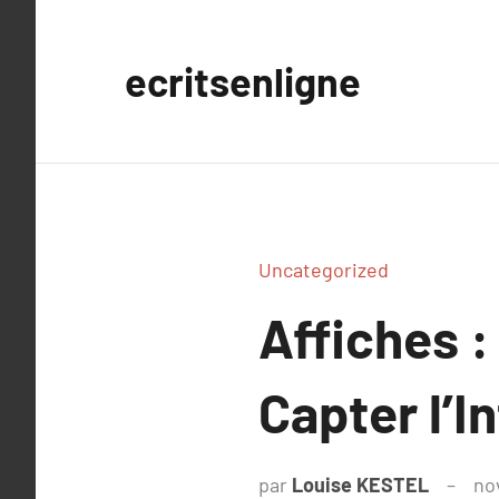
Aller
au
ecritsenligne
contenu
Uncategorized
Affiches :
Capter l’I
par
Louise KESTEL
no