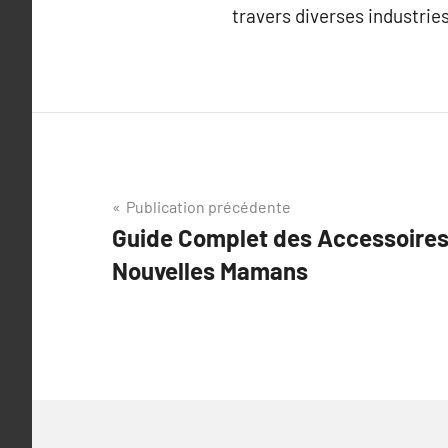
travers diverses industries
Navigation
Publication précédente
Guide Complet des Accessoires 
de
Nouvelles Mamans
l’article