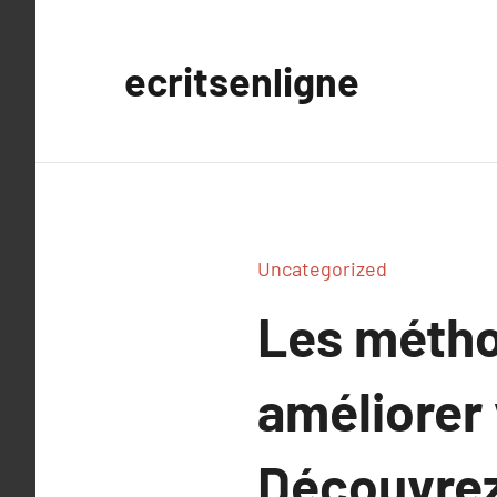
Aller
au
ecritsenligne
contenu
Uncategorized
Les métho
améliorer 
Découvrez