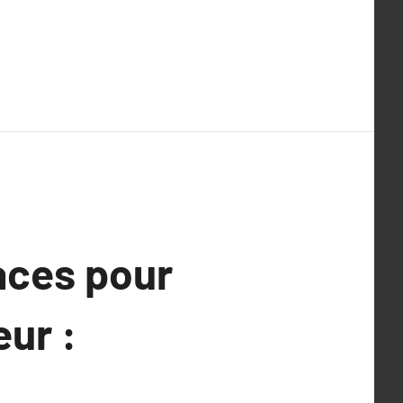
aces pour
eur :