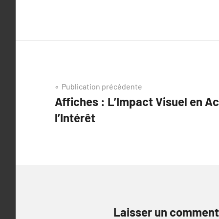
Navigation
Publication précédente
Affiches : L’Impact Visuel en A
de
l’Intérêt
l’article
Laisser un comment